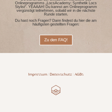
Onlineprogramms „LocsAcademy: Synthetik Locs
Stylist“. YEAAAH! Du kannst am Onlineprogramm
vergünstigt teilnehmen, sobald wir in die nächste
Runde starten.
Du hast noch Fragen? Dann findest du hier die am
häufigsten gestellten Fragen:
Zu den FAQ!
Impressum
|
Datenschutz
|
AGBs