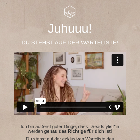
Juhuuu!
DU STEHST AUF DER WARTELISTE!
Ich bin äußerst guter Dinge, dass Dreadstylist*in
werden
genau das Richtige für dich ist
!
Du stehst auf der exklusiven Warteliste des