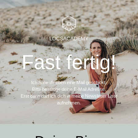
LOCSACADEMY
Fast fertig!
Ich habe dir eben eine Mail geschickt.
Bitte bestätige deine E-Mail Adresse.
Erst dann darf ich dich in meine Newsletter Liste
aufnehmen.