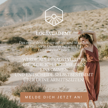
LOCSACADEMY
Das erste deutschsprachige und staatlich
zertifizierte Onlineprogramm für
Dreadstylist*innen
WERDE ALS DREADSTYLIST*IN
ERFOLGREICH, ERHÖHE DEIN
EINKOMMEN
UND ENTSCHEIDE SELBSTBESTIMMT
ÜBER DEINE ARBEITSZEITEN!
MELDE DICH JETZT AN!