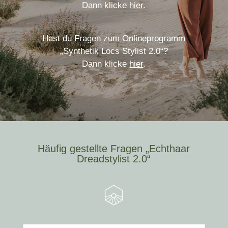
Dann klicke
hier
.
Hast du Fragen zum Onlineprogramm
„Synthetik Locs Stylist 2.0“?
Dann klicke
hier
.
Häufig gestellte Fragen „Echthaar
Dreadstylist 2.0“